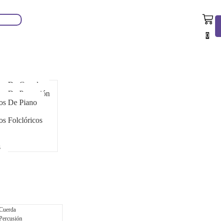
0
tos De Cuerda
os De Percusión
os De Piano
os De Viento
os Folclóricos
s
 Cuerda
Percusión