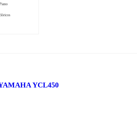
Piano
Viento
lóricos
YAMAHA YCL450