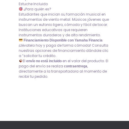
Estuche Incluido
¿Para quién es?
Estudiantes que inician su formación musical en
instrumentos de viento metal. Músicos jóvenes que
buscan un eufonio ligero, cómodo y fácil de tocar.
Instituciones educativas que requieren
instrumentos duraderos y de alto rendimiento.
Financiamiento Disponible con Yamaha Financia
¡Llévatelo hoy y paga de forma cómoda! Consulta
nuestras opciones de financiamiento dándole clic
a “solicitar tu crédito.
El
en el valor del producto. El
envío no está incluido
pago del envío se realiza
,
contraentrega
directamente a la transportadora al momento de
recibir tu pedido.