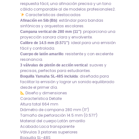
respuesta fácil, una afinación precisa y un tono
cálido comparable al de modelos profesionales2.
Características destacadas
: estándar para bandas
Afinación en Sib (Bb)
sinfónicas y orquestas escolares.
: proporciona una
Campana vertical de 280 mm (11″)
proyección sonora clara y envolvente.
: ideal para una emisión
Calibre de 14.5 mm (0.571″)
fácil y controlada.
: resistente y con excelente
Cuerpo de latón amarillo
resonancia.
: suaves y
3 válvulas de pistón de acción vertical
precisas, perfectas para estudiantes.
: diseñada para
Boquilla Yamaha SL-48S incluida
facilitar la emisión y lograr un sonido equilibrado
desde el primer día.
Diseño y dimensiones
Característica Detalle
Altura total 664 mm
Diámetro de campana 280 mm (11″)
Tamaño de perforación 14.5 mm (0.571″)
Material del cuerpo Latón amarillo
Acabado Laca transparente
Válvulas 3 pistones superiores
Boquilla SL-48S