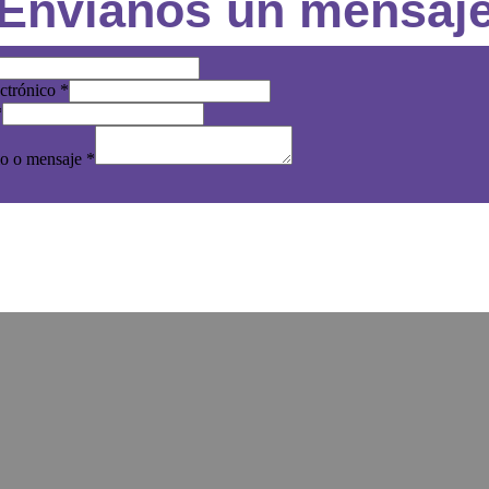
Envíanos un mensaj
ectrónico
*
*
o o mensaje
*