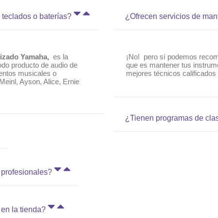
 teclados o baterías?
¿Ofrecen servicios de man
orizado Yamaha,
es la
¡No! pero sí podemos recome
todo producto de audio de
que es mantener tus instrum
entos musicales o
mejores técnicos calificados
inl, Ayson, Alice, Ernie
¿Tienen programas de cla
 profesionales?
en la tienda?