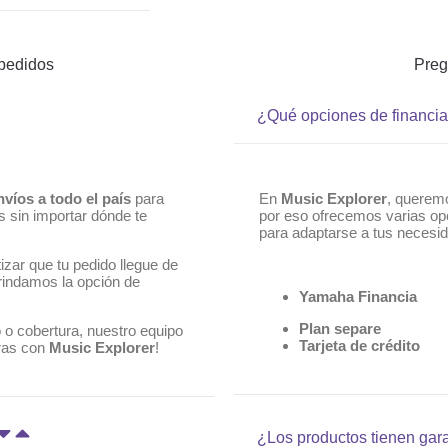
 pedidos
Preg
¿Qué opciones de financia
nvíos a todo el país
para
En
Music Explorer
, querem
s sin importar dónde te
por eso ofrecemos varias o
para adaptarse a tus necesi
izar que tu pedido llegue de
rindamos la opción de
Yamaha Financia
Plan separe
 o cobertura, nuestro equipo
Tarjeta de crédito
eras con
Music Explorer
!
¿Los productos tienen gar