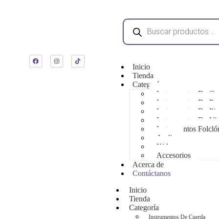
Inicio
Tienda
Categoría
Instrumentos De Cu
Instrumentos De Pe
Instrumentos De Pi
Instrumentos De Vi
Instrumentos Folcló
Audio
Kids
Accesorios
Acerca de
Contáctanos
Inicio
Tienda
Categoría
Instrumentos De Cuerda