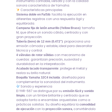
instrumento confiable, versátil y con la calidad
sonora característica de Yamaha.
Características principales
: facilita la ejecución en
Sistema doble en Fa/Sib
diferentes registros con una respuesta ágil y
equilibrada.
: tamaño
Campana fija de latón amarillo (Yellow Brass)
M, que ofrece un sonido cálido, centrado y con
gran proyección.
: proporciona una
Tubería (bore) de 12 mm (0.472″)
emisión cómoda y estable, ideal para desarrollar
técnica y control.
con mecanismo de
4 válvulas de rotor sólidas
cuerdas: garantizan precisión, suavidad y
durabilidad en la interpretación.
: protege el metal y
Acabado lacado transparente
realza su brillo natural.
: diseñada para
Boquilla Yamaha 32C4 incluida
complementar la sonoridad del instrumento.
Sonido y experiencia
El YHR-567 se distingue por su
emisión fácil y sonido
, con un timbre brillante y centrado que se
limpio
adapta tanto a ensambles orquestales como a
prácticas solistas. Su diseño equilibra la
comodidad
con la
, convirtiéndolo
de ejecución
proyección sonora