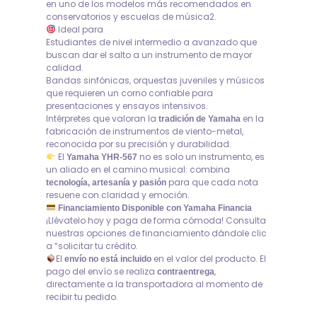
en uno de los modelos más recomendados en
conservatorios y escuelas de música2.
Ideal para
Estudiantes de nivel intermedio a avanzado que
buscan dar el salto a un instrumento de mayor
calidad.
Bandas sinfónicas, orquestas juveniles y músicos
que requieren un corno confiable para
presentaciones y ensayos intensivos.
Intérpretes que valoran la
en la
tradición de Yamaha
fabricación de instrumentos de viento-metal,
reconocida por su precisión y durabilidad.
El
no es solo un instrumento, es
Yamaha YHR-567
un aliado en el camino musical: combina
para que cada nota
tecnología, artesanía y pasión
resuene con claridad y emoción.
Financiamiento Disponible con Yamaha Financia
¡Llévatelo hoy y paga de forma cómoda! Consulta
nuestras opciones de financiamiento dándole clic
a “solicitar tu crédito.
El
en el valor del producto. El
envío no está incluido
pago del envío se realiza
,
contraentrega
directamente a la transportadora al momento de
recibir tu pedido.