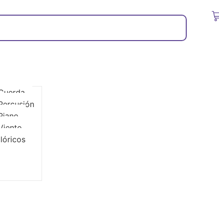
 Cuerda
Percusión
Piano
Viento
lóricos