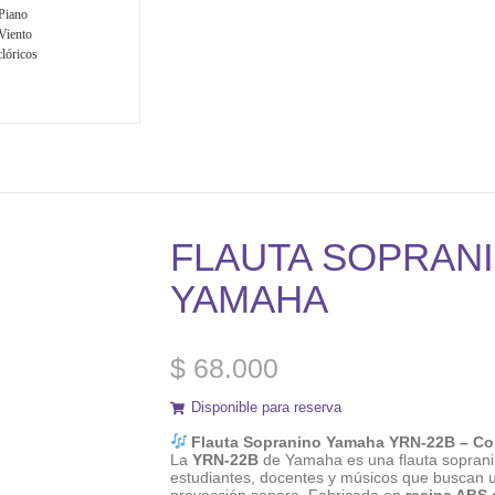
Piano
Viento
lóricos
FLAUTA SOPRANI
YAMAHA
$
68.000
Disponible para reserva
Flauta Sopranino Yamaha YRN-22B – Comp
La
YRN-22B
de Yamaha es una flauta sopran
estudiantes, docentes y músicos que buscan un