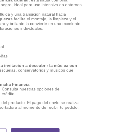
de alta calidad
, esta flauta combina
 negro, ideal para uso intensivo en entornos
luida y una transición natural hacia
piezas
facilita el montaje, la limpieza y el
ra y brillante la convierte en una excelente
oraciones individuales.
pal
eñas
a invitación a descubrir la música con
escuelas, conservatorios y músicos que
amaha Financia
! Consulta nuestras opciones de
u crédito.
 del producto. El pago del envío se realiza
sportadora al momento de recibir tu pedido.