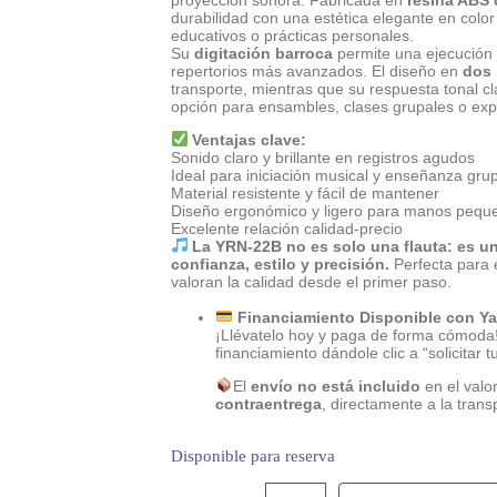
proyección sonora. Fabricada en
resina ABS 
durabilidad con una estética elegante en color
educativos o prácticas personales.
Su
digitación barroca
permite una ejecución f
repertorios más avanzados. El diseño en
dos 
transporte, mientras que su respuesta tonal cla
opción para ensambles, clases grupales o expl
Ventajas clave:
Sonido claro y brillante en registros agudos
Ideal para iniciación musical y enseñanza gru
Material resistente y fácil de mantener
Diseño ergonómico y ligero para manos pequ
Excelente relación calidad-precio
La YRN-22B no es solo una flauta: es un
confianza, estilo y precisión.
Perfecta para 
valoran la calidad desde el primer paso.
Financiamiento Disponible con Y
¡Llévatelo hoy y paga de forma cómoda
financiamiento dándole clic a “solicitar t
El
envío no está incluido
en el valor
contraentrega
, directamente a la tran
Disponible para reserva