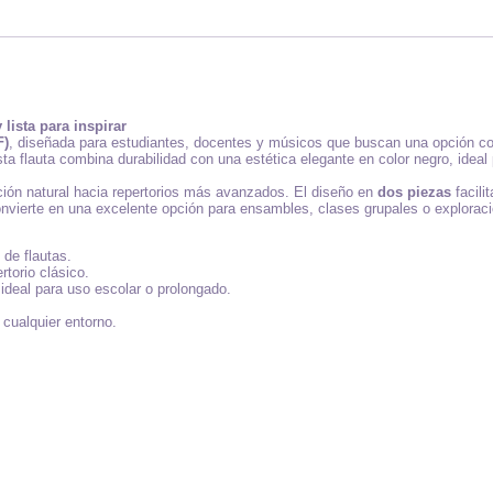
ista para inspirar
F)
, diseñada para estudiantes, docentes y músicos que buscan una opción con
sta flauta combina durabilidad con una estética elegante en color negro, ideal
ición natural hacia repertorios más avanzados. El diseño en
dos piezas
facili
 convierte en una excelente opción para ensambles, clases grupales o exploraci
 de flautas.
torio clásico.
ideal para uso escolar o prolongado.
 cualquier entorno.