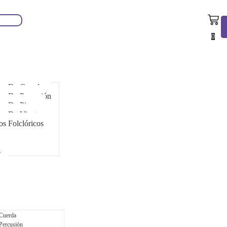
0
tos De Cuerda
os De Percusión
os De Piano
os De Viento
os Folclóricos
s
 Cuerda
Percusión