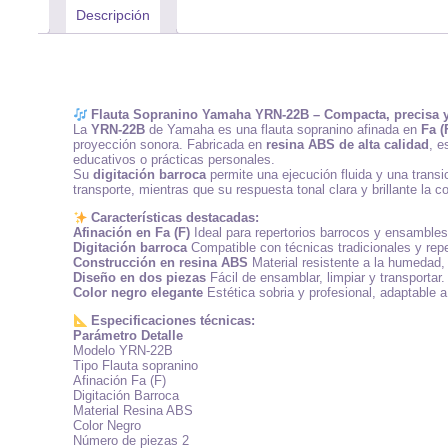
Descripción
Flauta Sopranino Yamaha YRN-22B – Compacta, precisa y l
La
YRN-22B
de Yamaha es una flauta sopranino afinada en
Fa (
proyección sonora. Fabricada en
resina ABS de alta calidad
, e
educativos o prácticas personales.
Su
digitación barroca
permite una ejecución fluida y una trans
transporte, mientras que su respuesta tonal clara y brillante la
Características destacadas:
Afinación en Fa (F)
Ideal para repertorios barrocos y ensambles
Digitación barroca
Compatible con técnicas tradicionales y reper
Construcción en resina ABS
Material resistente a la humedad, 
Diseño en dos piezas
Fácil de ensamblar, limpiar y transportar.
Color negro elegante
Estética sobria y profesional, adaptable a
Especificaciones técnicas:
Parámetro Detalle
Modelo YRN-22B
Tipo Flauta sopranino
Afinación Fa (F)
Digitación Barroca
Material Resina ABS
Color Negro
Número de piezas 2