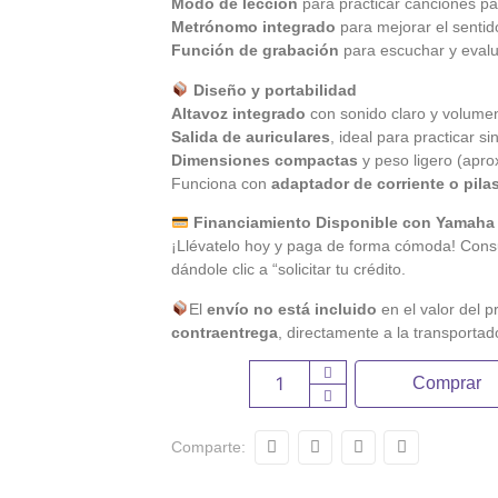
Modo de lección
para practicar canciones pa
Metrónomo integrado
para mejorar el sentido
Función de grabación
para escuchar y evalu
Diseño y portabilidad
Altavoz integrado
con sonido claro y volumen
Salida de auriculares
, ideal para practicar si
Dimensiones compactas
y peso ligero (aprox
Funciona con
adaptador de corriente o pila
Financiamiento Disponible con Yamaha
¡Llévatelo hoy y paga de forma cómoda! Consu
dándole clic a “solicitar tu crédito.
El
envío no está incluido
en el valor del p
contraentrega
, directamente a la transportad
Comprar
Comparte: