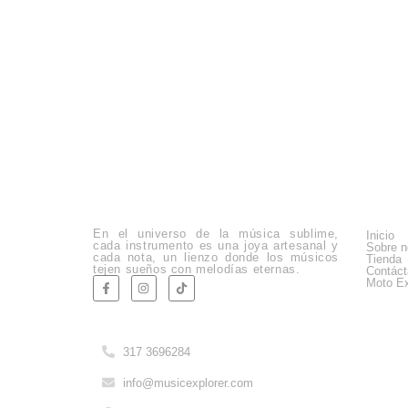
Empre
En el universo de la música sublime,
Inicio
cada instrumento es una joya artesanal y
Sobre n
cada nota, un lienzo donde los músicos
Tienda
tejen sueños con melodías eternas.
Contác
Moto Ex
Company Info
317 3696284
info@musicexplorer.com