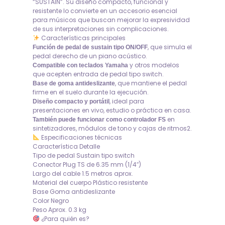
“SUSTAIN”. Su diseño compacto, funcional y
resistente lo convierte en un accesorio esencial
para músicos que buscan mejorar la expresividad
de sus interpretaciones sin complicaciones.
Características principales
, que simula el
Función de pedal de sustain tipo ON/OFF
pedal derecho de un piano acústico.
y otros modelos
Compatible con teclados Yamaha
que acepten entrada de pedal tipo switch.
, que mantiene el pedal
Base de goma antideslizante
firme en el suelo durante la ejecución.
, ideal para
Diseño compacto y portátil
presentaciones en vivo, estudio o práctica en casa.
en
También puede funcionar como controlador FS
sintetizadores, módulos de tono y cajas de ritmos2.
Especificaciones técnicas
Característica Detalle
Tipo de pedal Sustain tipo switch
Conector Plug TS de 6.35 mm (1/4″)
Largo del cable 1.5 metros aprox.
Material del cuerpo Plástico resistente
Base Goma antideslizante
Color Negro
Peso Aprox. 0.3 kg
¿Para quién es?