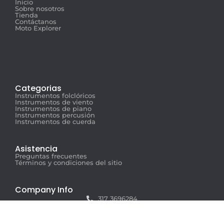
Inicio
Sobre nosotros
Tienda
Contáctanos
Moto Explorer
Categorias
Instrumentos folclóricos
Instrumentos de viento
Instrumentos de piano
Instrumentos percusión
Instrumentos de cuerda
Asistencia
Preguntas frecuentes
Términos y condiciones del sitio
Company Info
317 3696284
info@musicexplorer.com