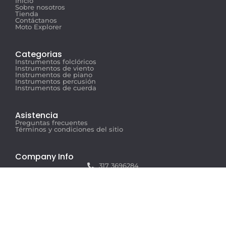
Inicio
Sobre nosotros
Tienda
Contáctanos
Moto Explorer
Categorias
Instrumentos folclóricos
Instrumentos de viento
Instrumentos de piano
Instrumentos percusión
Instrumentos de cuerda
Asistencia
Preguntas frecuentes
Términos y condiciones del sitio
Company Info
317 3696284
info@musicexplorer.com
Carrera 44 #76 - 94, Barranquilla
Copyright © 2025 Music Explorer