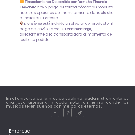
Financiamiento Disponible con Yamaha Financia
¡Llévatelo hoy y paga de forma cómoda! Consulta
nuestras opciones de financiamiento dándole clic
a “solicitar tu crédito.
El
en el valor del producto. El
envío no está incluido
pago del envío se realiza
,
contraentrega
directamente a la transportadora al momento de
recibir tu pedido.
En el universo de la música sublime, cada instrumento es
una joya artesanal y cada nota, un lienzo donde los
músicos tejen sueños con melodías eternas.
Empresa