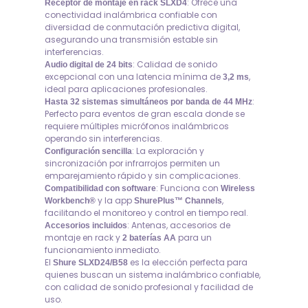
: Ofrece una
Receptor de montaje en rack SLXD4
conectividad inalámbrica confiable con
diversidad de conmutación predictiva digital,
asegurando una transmisión estable sin
interferencias.
: Calidad de sonido
Audio digital de 24 bits
excepcional con una latencia mínima de
,
3,2 ms
ideal para aplicaciones profesionales.
:
Hasta 32 sistemas simultáneos por banda de 44 MHz
Perfecto para eventos de gran escala donde se
requiere múltiples micrófonos inalámbricos
operando sin interferencias.
: La exploración y
Configuración sencilla
sincronización por infrarrojos permiten un
emparejamiento rápido y sin complicaciones.
: Funciona con
Compatibilidad con software
Wireless
y la app
,
Workbench®
ShurePlus™ Channels
facilitando el monitoreo y control en tiempo real.
: Antenas, accesorios de
Accesorios incluidos
montaje en rack y
para un
2 baterías AA
funcionamiento inmediato.
El
es la elección perfecta para
Shure SLXD24/B58
quienes buscan un sistema inalámbrico confiable,
con calidad de sonido profesional y facilidad de
uso.