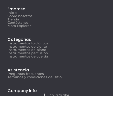
Empresa
Inicio
Sobre nosotros
Tienda
Contáctanos
Moto Explorer
Categorias
Instrumentos folclóricos
Instrumentos de viento
Instrumentos de piano
Instrumentos percusión
Instrumentos de cuerda
Asistencia
Preguntas frecuentes
Términos y condiciones del sitio
Company Info
317 3696284
info@musicexplorer.com
Carrera 44 #76 - 94, Barranquilla