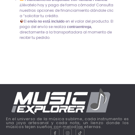
¡Llévatelo hoy y paga de forma cómoda! Consulta
nuestras opciones de financiamiento dándole clic
a “solicitar tu crédito.
El
en el valor del producto. El
envío no está incluido
pago del envío se realiza
,
contraentrega
directamente a la transportadora al momento de
recibir tu pedido.
En el universo de la música sublime, cada instrumento es
una joya artesanal y cada nota, un lienzo donde los
músicos tejen sueños con melodías eternas.