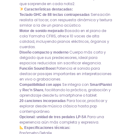
que sorprende en cada nota2.
Características destacadas:
Sensación
Teclado GHC de 88 teclas contrapesadas
realista al tocar, con respuesta dinámica y textura
similar a la de un piano acústico.
Basado en el piano de
Motor de sonido mejorado
cola Yamaha CFIIIS, ofrece 10 voces de alta
calidad, incluyendo pianos eléctricos, órganos y
cuerdas.
Cuerpo más corto y
Diseño compacto y moderno
delgado que sus predecesores, ideal para
espacios reducidos sin sacrificar elegancia.
Potencia el sonido para
Función Sound Boost
destacar pasajes importantes en interpretaciones
en vivo o grabaciones.
Se integra con
Compatibilidad con apps
SmartPianist
y
, facilitando la práctica, grabación y
Rec’n Share
aprendizaje desde tu smartphone o tablet.
Para tocar, practicar y
20 canciones incorporadas
explorar desde música clásica hasta pop
contemporáneo.
Para una
Opcional: unidad de tres pedales LP-5A
experiencia aún más completa y expresiva.
Especificaciones técnicas:
Parámetro Detalle