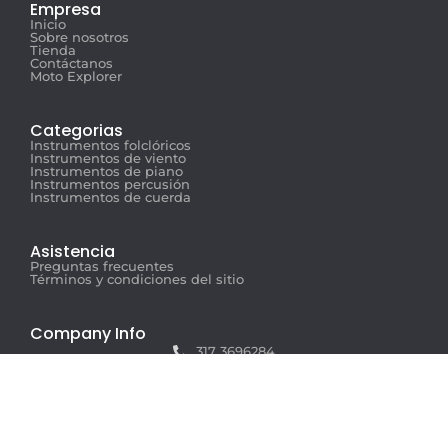
Empresa
Inicio
Sobre nosotros
Tienda
Contáctanos
Moto Explorer
Categorias
Instrumentos folclóricos
Instrumentos de viento
Instrumentos de piano
Instrumentos percusión
Instrumentos de cuerda
Asistencia
Preguntas frecuentes
Términos y condiciones del sitio
Company Info
317 3696284
info@musicexplorer.com
Carrera 44 #76 - 94, Barranquilla