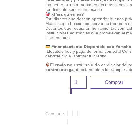
intermedios y profesionales
, este conjunto 
mantener tu instrumento en óptimas condicione
rendimiento sonoro impecable.
¿Para quién es?
Estudiantes que desean aprender buenas práct
Músicos que buscan conservar su trompeta en
Docentes que requieren herramientas confiabl
Instituciones educativas que promueven el m
instrumentos.
Financiamiento Disponible con Yamaha
¡Llévatelo hoy y paga de forma cómoda! Consu
dándole clic a “solicitar tu crédito.
El
envío no está incluido
en el valor del p
contraentrega
, directamente a la transportad
Comprar
Comparte: