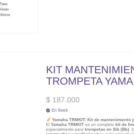
Piano
Viento
lóricos
KIT MANTENIMIE
TROMPETA YAMA
$
187.000
En Stock
Yamaha TRMKIT: Kit de mantenimiento p
El
Yamaha TRMKIT
es un completo
kit de l
especialmente para
trompetas en Sib (Bb)
. 