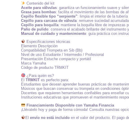
Contenido del kit
Aceite para válvulas
: garantiza un funcionamiento suave y silen
Grasa para bombas
: facilita el movimiento de las bombas de af
Cepillo flexible tipo “serpiente”
: limpia el interior de la tuber
Cepillo para carcasa de válvula
: remueve suciedad acumulada 
Cepillo para boquilla
: mantiene la boquilla libre de impurezas 
Paño de pulido
: conserva el acabado brillante del instrumento y
Manual de cuidado y mantenimiento
: guía práctica con instru
Especificaciones técnicas
Elemento Descripción
Compatibilidad Trompeta en Sib (Bb)
Nivel de uso Estudiante / Intermedio / Profesional
Presentación Estuche compacto y portátil
Marca Yamaha
Código de producto TRMKIT
¿Para quién es?
El
TRMKIT
es perfecto para:
Estudiantes que desean aprender buenas prácticas de mantenimie
Músicos que buscan conservar su trompeta en condiciones ópti
Docentes que requieren herramientas confiables para enseñar cu
Instituciones educativas que promueven el mantenimiento respo
Financiamiento Disponible con Yamaha Financia
¡Llévatelo hoy y paga de forma cómoda! Consulta nuestras opcione
El
envío no está incluido
en el valor del producto. El pago d