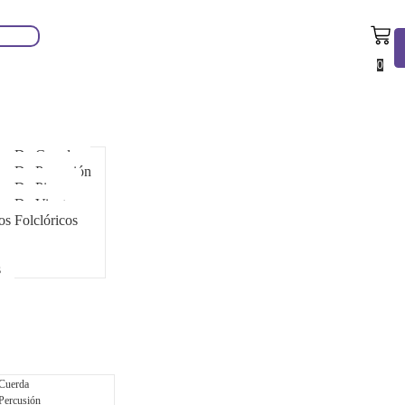
0
tos De Cuerda
os De Percusión
os De Piano
os De Viento
os Folclóricos
s
 Cuerda
Percusión