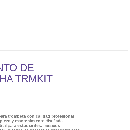
NTO DE
HA TRMKIT
ara trompeta con calidad profesional
impieza y mantenimiento
diseñado
Ideal para
estudiantes, músicos