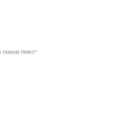
TA YAMAHA TRMKIT”