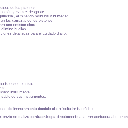
cioso de los pistones.
inación y evita el desgaste.
ía principal, eliminando residuos y humedad.
en las cámaras de los pistones.
para una emisión clara.
 elimina huellas.
cciones detalladas para el cuidado diario.
nto desde el inicio.
mas.
idado instrumental.
nsable de sus instrumentos.
s de financiamiento dándole clic a “solicitar tu crédito.
el envío se realiza
contraentrega
, directamente a la transportadora al moment