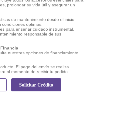
incluye todos los accesorios esenciales para
s, prolongar su vida útil y asegurar un
icas de mantenimiento desde el inicio.
 condiciones óptimas.
es para enseñar cuidado instrumental.
antenimiento responsable de sus
 Financia
lta nuestras opciones de financiamiento
roducto. El pago del envío se realiza
ora al momento de recibir tu pedido.
Solicitar Crédito