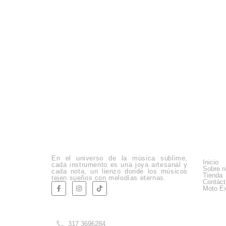
Empre
En el universo de la música sublime,
Inicio
cada instrumento es una joya artesanal y
Sobre n
cada nota, un lienzo donde los músicos
Tienda
tejen sueños con melodías eternas.
Contác
Moto Ex
Company Info
317 3696284