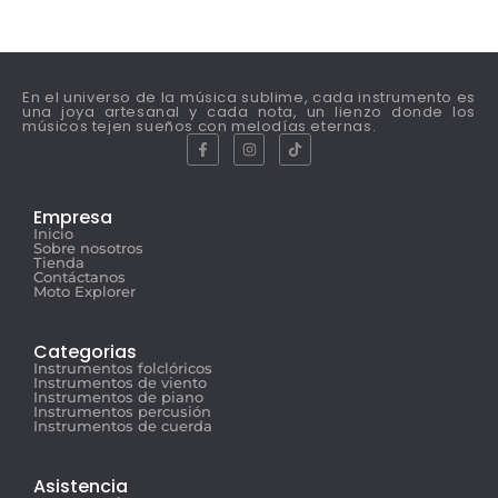
En el universo de la música sublime, cada instrumento es
una joya artesanal y cada nota, un lienzo donde los
músicos tejen sueños con melodías eternas.
Empresa
Inicio
Sobre nosotros
Tienda
Contáctanos
Moto Explorer
Categorias
Instrumentos folclóricos
Instrumentos de viento
Instrumentos de piano
Instrumentos percusión
Instrumentos de cuerda
Asistencia