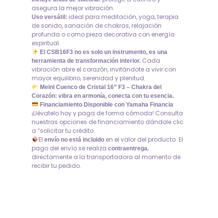
asegura la mejor vibración.
ideal para meditación, yoga, terapia
Uso versátil:
de sonido, sanación de chakras, relajación
profunda o como pieza decorativa con energía
espiritual.
El CSB16F3 no es solo un instrumento, es una
Cada
herramienta de transformación interior.
vibración abre el corazón, invitándote a vivir con
mayor equilibrio, serenidad y plenitud.
Meinl Cuenco de Cristal 16” F3 – Chakra del
Corazón: vibra en armonía, conecta con tu esencia.
Financiamiento Disponible con Yamaha Financia
¡Llévatelo hoy y paga de forma cómoda! Consulta
nuestras opciones de financiamiento dándole clic
a “solicitar tu crédito.
El
en el valor del producto. El
envío no está incluido
pago del envío se realiza
,
contraentrega
directamente a la transportadora al momento de
recibir tu pedido.