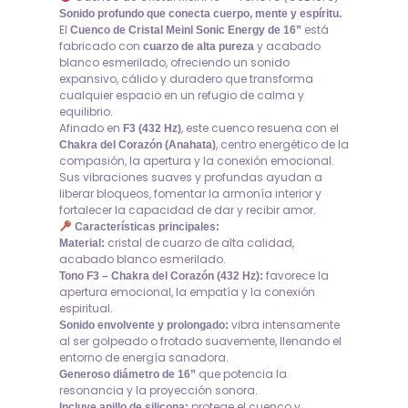
Sonido profundo que conecta cuerpo, mente y espíritu.
El
está
Cuenco de Cristal Meinl Sonic Energy de 16”
fabricado con
y acabado
cuarzo de alta pureza
blanco esmerilado, ofreciendo un sonido
expansivo, cálido y duradero que transforma
cualquier espacio en un refugio de calma y
equilibrio.
Afinado en
, este cuenco resuena con el
F3 (432 Hz)
, centro energético de la
Chakra del Corazón (Anahata)
compasión, la apertura y la conexión emocional.
Sus vibraciones suaves y profundas ayudan a
liberar bloqueos, fomentar la armonía interior y
fortalecer la capacidad de dar y recibir amor.
Características principales:
cristal de cuarzo de alta calidad,
Material:
acabado blanco esmerilado.
favorece la
Tono F3 – Chakra del Corazón (432 Hz):
apertura emocional, la empatía y la conexión
espiritual.
vibra intensamente
Sonido envolvente y prolongado:
al ser golpeado o frotado suavemente, llenando el
entorno de energía sanadora.
que potencia la
Generoso diámetro de 16”
resonancia y la proyección sonora.
protege el cuenco y
Incluye anillo de silicona: