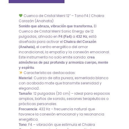
Cuenco de Cristal Meinl 12″ – Tono F4 | Chakra
Corazón (Anahata)
El
Sonido que abraza, vibración que transforma.
Cuenco de Cristal Meinl Sonic Energy de 12
pulgadas, afinado en
a
, está
F4 (Fa4)
432 Hz
diseñado para activar el
Chakra del Corazón
, el centro energético del amor
(Anahata)
incondicional, la empatía y la conexión emocional.
Este instrumento no solo emite sonido:
crea
atmósferas de paz profunda y armoniza cuerpo, mente
.
y espíritu
Características destacadas:
: Cuarzo de alta pureza, esmerilado blanco
Material
con acabado mate que transmite serenidad y
elegancia2.
: 12 pulgadas (30 cm) – ideal para espacios
Tamaño
amplios, baños de sonido, sesiones terapéuticas o
prácticas personales.
: 432 Hz – frecuencia natural que
Frecuencia
favorece la conexión emocional y la resonancia
energética.
: F4 – vibración que estimula el Chakra
Tono