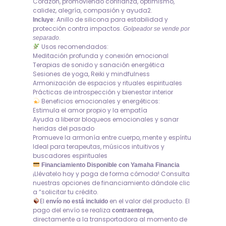
Corazón, promoviendo confianza, optimismo,
calidez, alegría, compasión y ayuda2.
: Anillo de silicona para estabilidad y
Incluye
protección contra impactos.
Golpeador se vende por
.
separado
Usos recomendados:
Meditación profunda y conexión emocional
Terapias de sonido y sanación energética
Sesiones de yoga, Reiki y mindfulness
Armonización de espacios y rituales espirituales
Prácticas de introspección y bienestar interior
Beneficios emocionales y energéticos:
Estimula el amor propio y la empatía
Ayuda a liberar bloqueos emocionales y sanar
heridas del pasado
Promueve la armonía entre cuerpo, mente y espíritu
Ideal para terapeutas, músicos intuitivos y
buscadores espirituales
Financiamiento Disponible con Yamaha Financia
¡Llévatelo hoy y paga de forma cómoda! Consulta
nuestras opciones de financiamiento dándole clic
a “solicitar tu crédito.
El
en el valor del producto. El
envío no está incluido
pago del envío se realiza
,
contraentrega
directamente a la transportadora al momento de