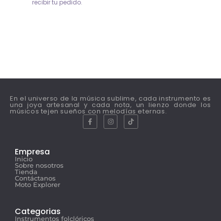
recibir tu pedido.
En el universo de la música sublime, cada instrumento es
una joya artesanal y cada nota, un lienzo donde los
músicos tejen sueños con melodías eternas.
Empresa
Inicio
Sobre nosotros
Tienda
Contáctanos
Moto Explorer
Categorias
Instrumentos folclóricos