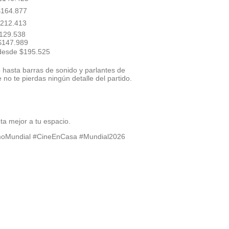
$164.877
$212.413
129.538
$147.989
desde $195.525
hasta barras de sonido y parlantes de
 no te pierdas ningún detalle del partido.
a mejor a tu espacio.
oMundial #CineEnCasa #Mundial2026