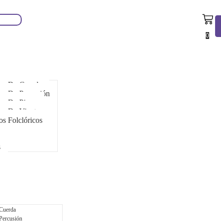
0
tos De Cuerda
os De Percusión
os De Piano
os De Viento
os Folclóricos
s
 Cuerda
Percusión