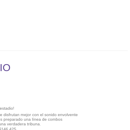
IO
estadio!
e disfrutan mejor con el sonido envolvente
 preparado una línea de combos
una verdadera tribuna.
$146.425