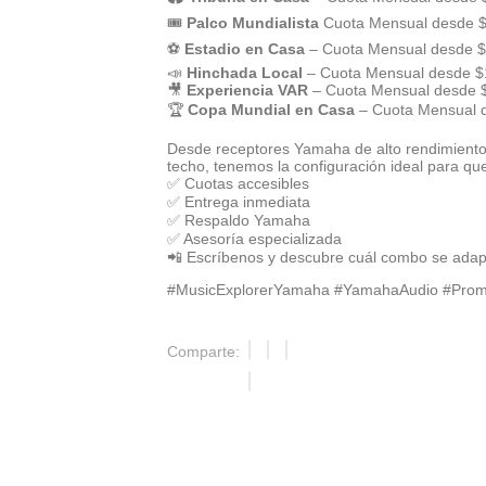
🎟️
Palco Mundialista
Cuota Mensual desde 
⚽
Estadio en Casa
– Cuota Mensual desde 
📣
Hinchada Local
– Cuota Mensual desde $
🎥
Experiencia VAR
– Cuota Mensual desde 
🏆
Copa Mundial en Casa
– Cuota Mensual 
Desde receptores Yamaha de alto rendimiento 
techo, tenemos la configuración ideal para que
✅ Cuotas accesibles
✅ Entrega inmediata
✅ Respaldo Yamaha
✅ Asesoría especializada
📲 Escríbenos y descubre cuál combo se adapt
#MusicExplorerYamaha #YamahaAudio #Prom
Comparte: