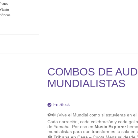
Piano
Viento
lóricos
COMBOS DE AUD
MUNDIALISTAS
En Stock
⚽🔊 ¡Vive el Mundial como si estuvieras en el 
Cada narración, cada celebración y cada gol s
de Yamaha. Por eso en
Music Explorer
hemos
mundialistas para que transformes tu sala en 
🏟️
Tribuna en Casa
– Cuota Mensual desde 