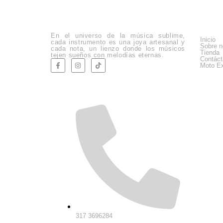
Empre
En el universo de la música sublime,
Inicio
cada instrumento es una joya artesanal y
Sobre n
cada nota, un lienzo donde los músicos
Tienda
tejen sueños con melodías eternas.
Contác
Moto Ex
Company Info
317 3696284