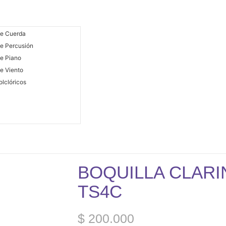
De Cuerda
e Percusión
e Piano
e Viento
olclóricos
BOQUILLA CLAR
TS4C
$
200.000