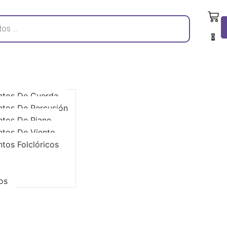
0
ntos De Cuerda
ntos De Percusión
ntos De Piano
ntos De Viento
ntos Folclóricos
os