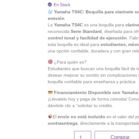
En Stock
Yamaha TS4C: Boquilla para clarinete so
emisión
La
Yamaha TS4C
es una boquilla para
clarin
reconocida
Serie Standard
, diseñada para o
control tonal y facilidad de ejecución
. Fab
esta boquilla es ideal para
estudiantes, músi
una opción confiable, duradera y con gran rela
¿Para quién es?
Estudiantes que buscan una boquilla fácil de 
desean mejorar su sonido sin complicaciones 
boquilla confiable para enseñanza y práctica.
Financiamiento Disponible con Yamaha
¡Llévatelo hoy y paga de forma cómoda! Consu
dándole clic a “solicitar tu crédito.
El
envío no está incluido
en el valor del p
contraentrega
, directamente a la transportad
Comprar