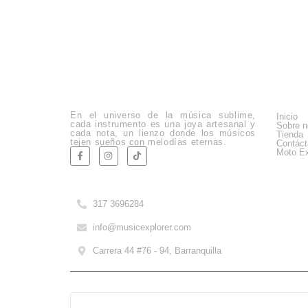
Empre
En el universo de la música sublime,
Inicio
cada instrumento es una joya artesanal y
Sobre n
cada nota, un lienzo donde los músicos
Tienda
tejen sueños con melodías eternas.
Contác
Moto Ex
Company Info
317 3696284
info@musicexplorer.com
Carrera 44 #76 - 94, Barranquilla
Copyright © 2025 Music Explorer
Powered by TransforDigital