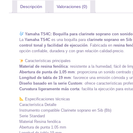
Descripción
Valoraciones (0)
Yamaha TS4C: Boquilla para clarinete soprano con sonido 
La
Yamaha TS4C
es una boquilla para
clarinete soprano en Sib
control tonal y facilidad de ejecución
. Fabricada en
resina fenó
opción confiable, duradera y con gran relación calidad-precio.
Características principales
Material de resina fenólica
: resistente a la humedad, fácil de li
Abertura de punta de 1.05 mm
: proporciona un sonido centrado 
Longitud de tabla de 19 mm
: favorece una emisión cómoda y una
Diseño basado en la serie Custom
: ofrece características prof
Curvatura ligeramente más corta
: facilita la ejecución para es
Especificaciones técnicas
Característica Detalle
Instrumento compatible Clarinete soprano en Sib (Bb)
Serie Standard
Material Resina fenólica
Abertura de punta 1.05 mm
Longitud de tabla 19 mm