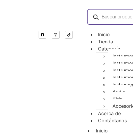
Inicio
Tienda
Categoría
Instrume
Instrume
Instrume
Instrume
Instrume
Audio
Kids
Accesori
Acerca de
Contáctanos
Inicio