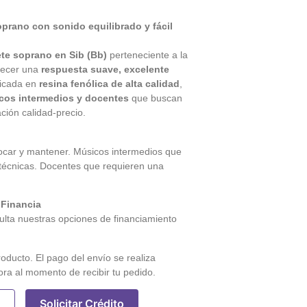
prano con sonido equilibrado y fácil
ete soprano en Sib (Bb)
perteneciente a la
frecer una
respuesta suave, excelente
ricada en
resina fenólica de alta calidad
,
cos intermedios y docentes
que buscan
ción calidad-precio.
tocar y mantener. Músicos intermedios que
técnicas. Docentes que requieren una
 Financia
lta nuestras opciones de financiamiento
roducto. El pago del envío se realiza
ora al momento de recibir tu pedido.
Solicitar Crédito