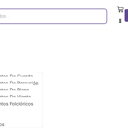
0
ntos De Cuerda
ntos De Percusión
ntos De Piano
ntos De Viento
ntos Folclóricos
os