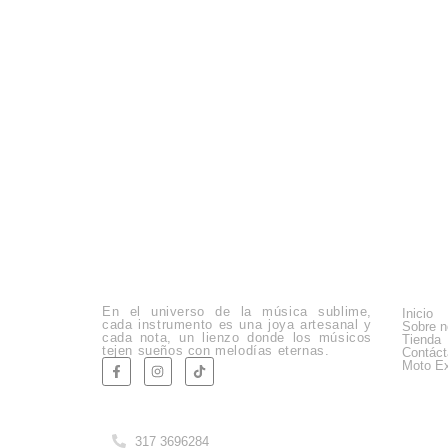
Empre
En el universo de la música sublime,
Inicio
cada instrumento es una joya artesanal y
Sobre n
cada nota, un lienzo donde los músicos
Tienda
tejen sueños con melodías eternas.
Contác
Moto Ex
Company Info
317 3696284