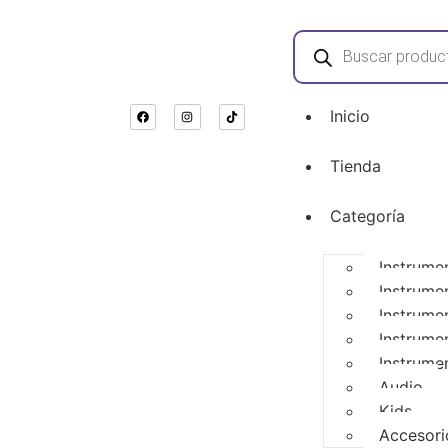
Inicio
Tienda
Categoría
Instrume
Instrume
Instrume
Instrume
Instrume
Audio
Kids
Accesori