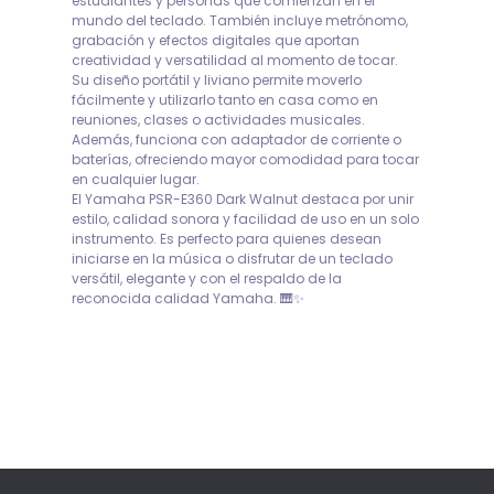
estudiantes y personas que comienzan en el
mundo del teclado. También incluye metrónomo,
grabación y efectos digitales que aportan
creatividad y versatilidad al momento de tocar.
Su diseño portátil y liviano permite moverlo
fácilmente y utilizarlo tanto en casa como en
reuniones, clases o actividades musicales.
Además, funciona con adaptador de corriente o
baterías, ofreciendo mayor comodidad para tocar
en cualquier lugar.
El Yamaha PSR-E360 Dark Walnut destaca por unir
estilo, calidad sonora y facilidad de uso en un solo
instrumento. Es perfecto para quienes desean
iniciarse en la música o disfrutar de un teclado
versátil, elegante y con el respaldo de la
reconocida calidad Yamaha. 🎹✨