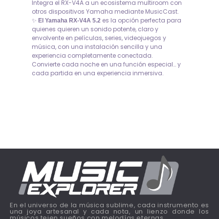
Integra el RX-V4A a un ecosistema multiroom con
otros dispositivos Yamaha mediante MusicCast.
✨
es la opción perfecta para
El Yamaha RX-V4A 5.2
quienes quieren un sonido potente, claro y
envolvente en películas, series, videojuegos y
música, con una instalación sencilla y una
experiencia completamente conectada.
Convierte cada noche en una función especial… y
cada partida en una experiencia inmersiva.
En el universo de la música sublime, cada instrumento es
una joya artesanal y cada nota, un lienzo donde los
músicos tejen sueños con melodías eternas.