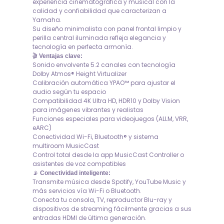
experiencia cinematográfica y musical con la
calidad y confiabilidad que caracterizan a
Yamaha.
Su diseño minimalista con panel frontal limpio y
perilla central iluminada refleja elegancia y
tecnología en perfecta armonía.
🎬
Ventajas clave:
Sonido envolvente 5.2 canales con tecnología
Dolby Atmos® Height Virtualizer
Calibración automática YPAO™ para ajustar el
audio según tu espacio
Compatibilidad 4K Ultra HD, HDR10 y Dolby Vision
para imágenes vibrantes y realistas
Funciones especiales para videojuegos (ALLM, VRR,
eARC)
Conectividad Wi-Fi, Bluetooth® y sistema
multiroom MusicCast
Control total desde la app MusicCast Controller o
asistentes de voz compatibles
📡
Conectividad inteligente:
Transmite música desde Spotify, YouTube Music y
más servicios vía Wi-Fi o Bluetooth.
Conecta tu consola, TV, reproductor Blu-ray y
dispositivos de streaming fácilmente gracias a sus
entradas HDMI de última generación.