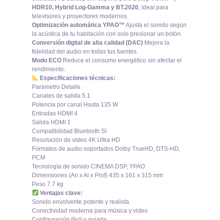
HDR10, Hybrid Log-Gamma y BT.2020
, ideal para
televisores y proyectores modernos.
Optimización automática YPAO™
Ajusta el sonido según
la acústica de tu habitación con solo presionar un botón.
Conversión digital de alta calidad (DAC)
Mejora la
fidelidad del audio en todas tus fuentes.
Modo ECO
Reduce el consumo energético sin afectar el
rendimiento.
Especificaciones técnicas:
Parámetro Detalle
Canales de salida 5.1
Potencia por canal Hasta 135 W
Entradas HDMI 4
Salida HDMI 1
Compatibilidad Bluetooth Sí
Resolución de video 4K Ultra HD
Formatos de audio soportados Dolby TrueHD, DTS-HD,
PCM
Tecnología de sonido CINEMA DSP, YPAO
Dimensiones (An x Al x Prof) 435 x 161 x 315 mm
Peso 7.7 kg
Ventajas clave:
Sonido envolvente potente y realista
Conectividad moderna para música y video
Configuración fácil y guiada