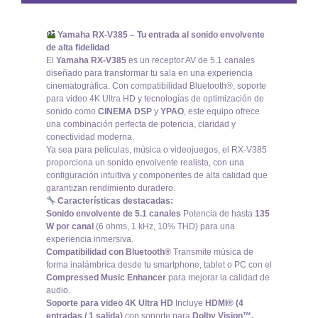
Yamaha RX-V385 – Tu entrada al sonido envolvente
de alta fidelidad
El
Yamaha RX-V385
es un receptor AV de 5.1 canales
diseñado para transformar tu sala en una experiencia
cinematográfica. Con compatibilidad Bluetooth®, soporte
para video 4K Ultra HD y tecnologías de optimización de
sonido como
CINEMA DSP
y
YPAO
, este equipo ofrece
una combinación perfecta de potencia, claridad y
conectividad moderna.
Ya sea para películas, música o videojuegos, el RX-V385
proporciona un sonido envolvente realista, con una
configuración intuitiva y componentes de alta calidad que
garantizan rendimiento duradero.
Características destacadas:
Sonido envolvente de 5.1 canales
Potencia de hasta
135
W por canal
(6 ohms, 1 kHz, 10% THD) para una
experiencia inmersiva.
Compatibilidad con Bluetooth®
Transmite música de
forma inalámbrica desde tu smartphone, tablet o PC con el
Compressed Music Enhancer
para mejorar la calidad de
audio.
Soporte para video 4K Ultra HD
Incluye
HDMI® (4
entradas / 1 salida)
con soporte para
Dolby Vision™,