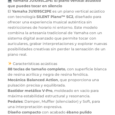
Yamaha JU109SC2PE: El piano vertical acústico
que puedes tocar en silencio
El
Yamaha JU109SC2PE
es un piano vertical acústico
con tecnología
SILENT Piano™ SC2
, diseñado para
ofrecer una experiencia musical auténtica sin
restricciones de horario ni entorno. Este modelo
combina la artesanía tradicional de Yamaha con un
sistema digital avanzado que permite tocar con
auriculares, grabar interpretaciones y explorar nuevas
posibilidades creativas sin perder la sensación de un
piano real.
Características acústicas
88 teclas de tamaño completo
, con superficie blanca
de resina acrílica y negra de resina fenólica.
Mecánica Balanced Action
, que proporciona una
pulsación precisa y equilibrada.
Bastidor metálico V-Pro
, moldeado en vacío para
máxima estabilidad estructural y resonancia.
Pedales
: Damper, Muffler (silenciador) y Soft, para
una interpretación expresiva.
Diseño compacto
con acabado
ébano pulido