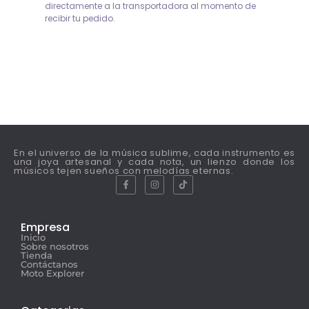
directamente a la transportadora al momento de
recibir tu pedido.
En el universo de la música sublime, cada instrumento es
una joya artesanal y cada nota, un lienzo donde los
músicos tejen sueños con melodías eternas.
Empresa
Inicio
Sobre nosotros
Tienda
Contáctanos
Moto Explorer