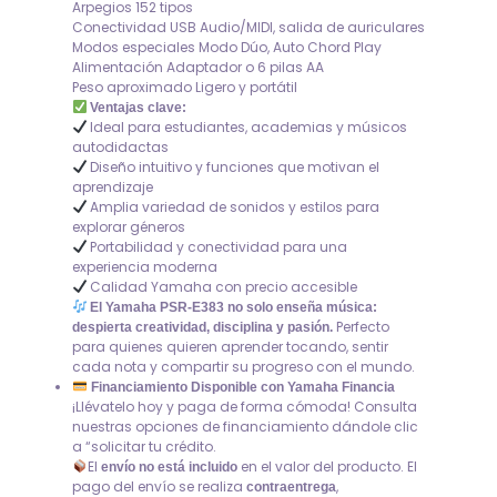
Arpegios 152 tipos
Conectividad USB Audio/MIDI, salida de auriculares
Modos especiales Modo Dúo, Auto Chord Play
Alimentación Adaptador o 6 pilas AA
Peso aproximado Ligero y portátil
Ventajas clave:
Ideal para estudiantes, academias y músicos
autodidactas
Diseño intuitivo y funciones que motivan el
aprendizaje
Amplia variedad de sonidos y estilos para
explorar géneros
Portabilidad y conectividad para una
experiencia moderna
Calidad Yamaha con precio accesible
El Yamaha PSR-E383 no solo enseña música:
Perfecto
despierta creatividad, disciplina y pasión.
para quienes quieren aprender tocando, sentir
cada nota y compartir su progreso con el mundo.
Financiamiento Disponible con Yamaha Financia
¡Llévatelo hoy y paga de forma cómoda! Consulta
nuestras opciones de financiamiento dándole clic
a “solicitar tu crédito.
El
en el valor del producto. El
envío no está incluido
pago del envío se realiza
,
contraentrega