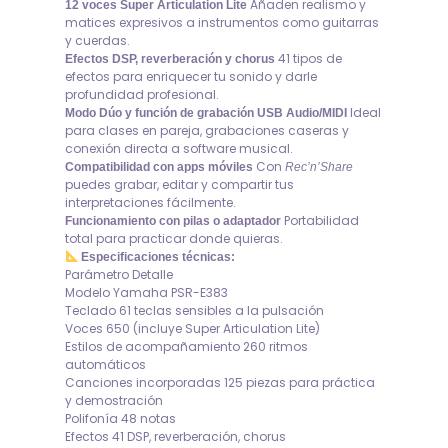
Añaden realismo y
12 voces Super Articulation Lite
matices expresivos a instrumentos como guitarras
y cuerdas.
41 tipos de
Efectos DSP, reverberación y chorus
efectos para enriquecer tu sonido y darle
profundidad profesional.
Ideal
Modo Dúo y función de grabación USB Audio/MIDI
para clases en pareja, grabaciones caseras y
conexión directa a software musical.
Con
Compatibilidad con apps móviles
Rec’n’Share
puedes grabar, editar y compartir tus
interpretaciones fácilmente.
Portabilidad
Funcionamiento con pilas o adaptador
total para practicar donde quieras.
Especificaciones técnicas:
Parámetro Detalle
Modelo Yamaha PSR-E383
Teclado 61 teclas sensibles a la pulsación
Voces 650 (incluye Super Articulation Lite)
Estilos de acompañamiento 260 ritmos
automáticos
Canciones incorporadas 125 piezas para práctica
y demostración
Polifonía 48 notas
Efectos 41 DSP, reverberación, chorus