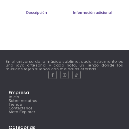
Descripción
Información adicional
En el universo de la música sublime, cada instrumento es
una joya artesanal y cada nota, un lienzo donde los
músicos tejen sueños con melodías eternas.
Empresa
Inicio
Sobre nosotros
Tienda
Contáctanos
Moto Explorer
Categorias