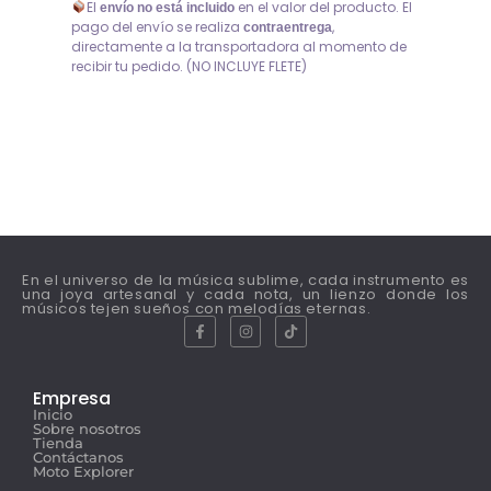
El
en el valor del producto. El
envío no está incluido
pago del envío se realiza
,
contraentrega
directamente a la transportadora al momento de
recibir tu pedido. (NO INCLUYE FLETE)
En el universo de la música sublime, cada instrumento es
una joya artesanal y cada nota, un lienzo donde los
músicos tejen sueños con melodías eternas.
Empresa
Inicio
Sobre nosotros
Tienda
Contáctanos
Moto Explorer