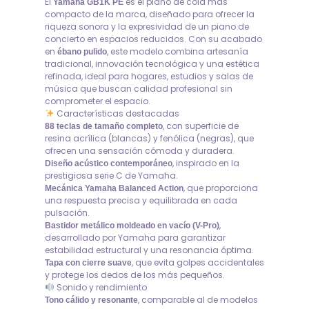
El
es el piano de cola más
Yamaha GB1K PE
compacto de la marca, diseñado para ofrecer la
riqueza sonora y la expresividad de un piano de
concierto en espacios reducidos. Con su acabado
en
, este modelo combina artesanía
ébano pulido
tradicional, innovación tecnológica y una estética
refinada, ideal para hogares, estudios y salas de
música que buscan calidad profesional sin
comprometer el espacio.
Características destacadas
, con superficie de
88 teclas de tamaño completo
resina acrílica (blancas) y fenólica (negras), que
ofrecen una sensación cómoda y duradera.
, inspirado en la
Diseño acústico contemporáneo
prestigiosa serie C de Yamaha.
, que proporciona
Mecánica Yamaha Balanced Action
una respuesta precisa y equilibrada en cada
pulsación.
,
Bastidor metálico moldeado en vacío (V-Pro)
desarrollado por Yamaha para garantizar
estabilidad estructural y una resonancia óptima.
, que evita golpes accidentales
Tapa con cierre suave
y protege los dedos de los más pequeños.
Sonido y rendimiento
, comparable al de modelos
Tono cálido y resonante