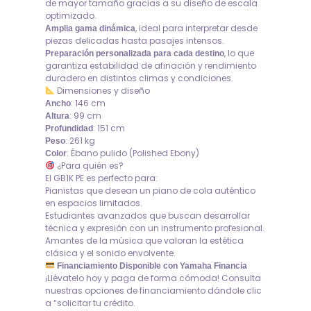
de mayor tamaño gracias a su diseño de escala
optimizado.
, ideal para interpretar desde
Amplia gama dinámica
piezas delicadas hasta pasajes intensos.
, lo que
Preparación personalizada para cada destino
garantiza estabilidad de afinación y rendimiento
duradero en distintos climas y condiciones.
Dimensiones y diseño
: 146 cm
Ancho
: 99 cm
Altura
: 151 cm
Profundidad
: 261 kg
Peso
: Ébano pulido (Polished Ebony)
Color
¿Para quién es?
El GB1K PE es perfecto para:
Pianistas que desean un piano de cola auténtico
en espacios limitados.
Estudiantes avanzados que buscan desarrollar
técnica y expresión con un instrumento profesional.
Amantes de la música que valoran la estética
clásica y el sonido envolvente.
Financiamiento Disponible con Yamaha Financia
¡Llévatelo hoy y paga de forma cómoda! Consulta
nuestras opciones de financiamiento dándole clic
a “solicitar tu crédito.