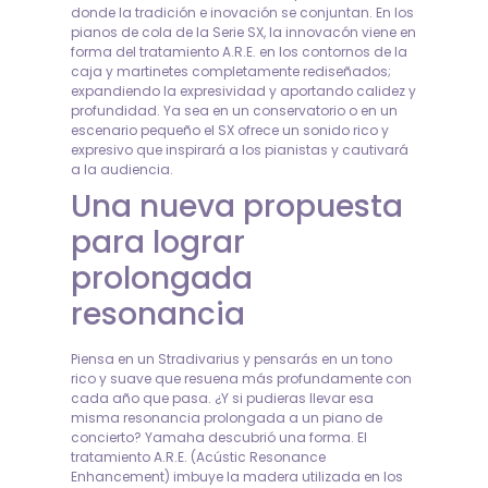
donde la tradición e inovación se conjuntan. En los
pianos de cola de la Serie SX, la innovacón viene en
forma del tratamiento A.R.E. en los contornos de la
caja y martinetes completamente rediseñados;
expandiendo la expresividad y aportando calidez y
profundidad. Ya sea en un conservatorio o en un
escenario pequeño el SX ofrece un sonido rico y
expresivo que inspirará a los pianistas y cautivará
a la audiencia.
Una nueva propuesta
para lograr
prolongada
resonancia
Piensa en un Stradivarius y pensarás en un tono
rico y suave que resuena más profundamente con
cada año que pasa. ¿Y si pudieras llevar esa
misma resonancia prolongada a un piano de
concierto? Yamaha descubrió una forma. El
tratamiento A.R.E. (Acústic Resonance
Enhancement) imbuye la madera utilizada en los