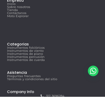
Empresa
Inicio
Sobre nosotros
Tienda
Contáctanos
Moto Explorer
Categorias
Instrumentos folclóricos
Instrumentos de viento
Instrumentos de piano
Instrumentos percusión
Instrumentos de cuerda
Asistencia
Preguntas frecuentes
Términos y condiciones del sitio
Company Info
317 3696284
info@musicexplorer.com