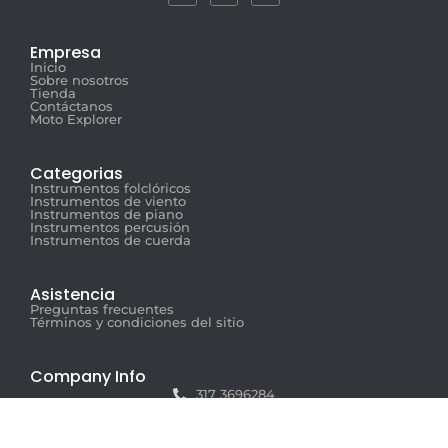
Empresa
Inicio
Sobre nosotros
Tienda
Contáctanos
Moto Explorer
Categorias
Instrumentos folclóricos
Instrumentos de viento
Instrumentos de piano
Instrumentos percusión
Instrumentos de cuerda
Asistencia
Preguntas frecuentes
Términos y condiciones del sitio
Company Info
317 3696284
info@musicexplorer.com