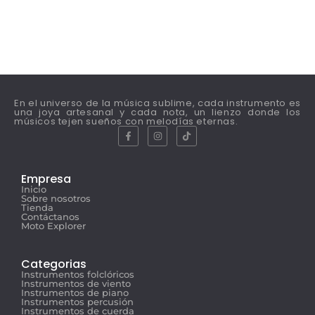
En el universo de la música sublime, cada instrumento es
una joya artesanal y cada nota, un lienzo donde los
músicos tejen sueños con melodías eternas.
Empresa
Inicio
Sobre nosotros
Tienda
Contáctanos
Moto Explorer
Categorias
Instrumentos folclóricos
Instrumentos de viento
Instrumentos de piano
Instrumentos percusión
Instrumentos de cuerda