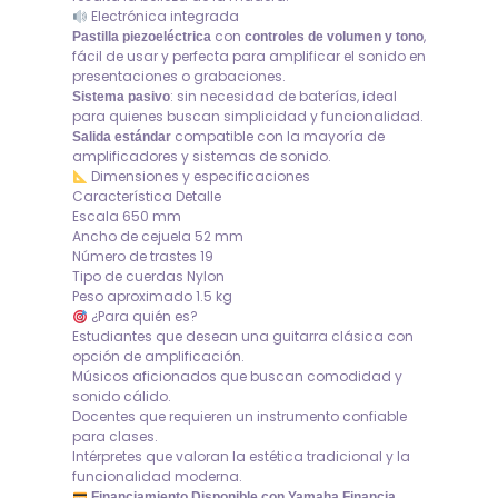
Electrónica integrada
con
,
Pastilla piezoeléctrica
controles de volumen y tono
fácil de usar y perfecta para amplificar el sonido en
presentaciones o grabaciones.
: sin necesidad de baterías, ideal
Sistema pasivo
para quienes buscan simplicidad y funcionalidad.
compatible con la mayoría de
Salida estándar
amplificadores y sistemas de sonido.
Dimensiones y especificaciones
Característica Detalle
Escala 650 mm
Ancho de cejuela 52 mm
Número de trastes 19
Tipo de cuerdas Nylon
Peso aproximado 1.5 kg
¿Para quién es?
Estudiantes que desean una guitarra clásica con
opción de amplificación.
Músicos aficionados que buscan comodidad y
sonido cálido.
Docentes que requieren un instrumento confiable
para clases.
Intérpretes que valoran la estética tradicional y la
funcionalidad moderna.
Financiamiento Disponible con Yamaha Financia