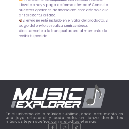
¡Llévatelo hoy y paga de forma cómoda! Consulta
nuestras opciones de financiamiento dándole clic
a “solicitar tu crédito.
El
en el valor del producto. El
envío no está incluido
pago del envío se realiza
,
contraentrega
directamente a la transportadora al momento de
recibir tu pedido.
En el universo de la música sublime, cada instrumento es
una joya artesanal y cada nota, un lienzo donde los
músicos tejen sueños con melodías eternas.