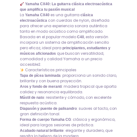
Yamaha CX40: La guitarra clásica electroacústica
que amplifica tu pasión musical
La
es una guitarra
Yamaha CX40
clásica
con cuerdas de nylon, diseñada
electroacústica
para ofrecer una experiencia sonora auténtica
tanto en modo acústico como amplificado.
Basada en el popular modelo
, esta versión
C40
incorpora un sistema de amplificación sencillo
pero eficaz, ideal para
principiantes, estudiantes y
que buscan versatilidad,
músicos aficionados
comodidad y calidad Yamaha a un precio
accesible2.
Características principales
: proporciona un sonido claro,
Tapa de pícea laminada
brillante y con buena proyección.
: madera tropical que aporta
Aros y fondo de meranti
calidez y resonancia equilibrada.
: resistente y cómodo, con excelente
Mástil de nato
respuesta acústica.
: suaves al tacto, con
Diapasón y puente de palisandro
gran definición tonal.
: clásica y ergonómica,
Forma de cuerpo Yamaha CG
ideal para largas sesiones de práctica.
: elegante y duradero, que
Acabado natural brillante
resalta la belleza de la madera.