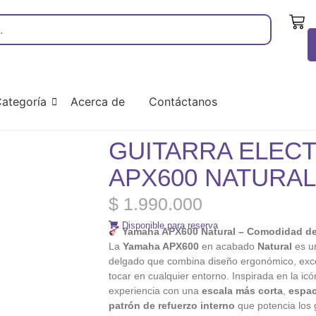
ategoría
Acerca de
Contáctanos
GUITARRA ELEC
APX600 NATURA
$
1.990.000
Disponible para reserva
Yamaha APX600 Natural – Comodidad de
La
Yamaha APX600
en acabado
Natural
es un
delgado que combina diseño ergonómico, excel
tocar en cualquier entorno. Inspirada en la ic
experiencia con una
escala más corta
,
espac
patrón de refuerzo interno
que potencia los g