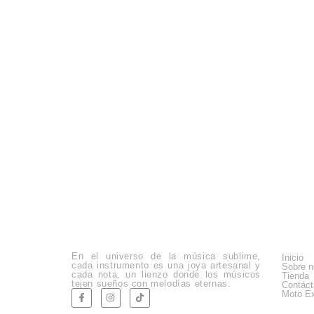
Empre
En el universo de la música sublime,
Inicio
cada instrumento es una joya artesanal y
Sobre n
cada nota, un lienzo donde los músicos
Tienda
tejen sueños con melodías eternas.
Contác
Moto Ex