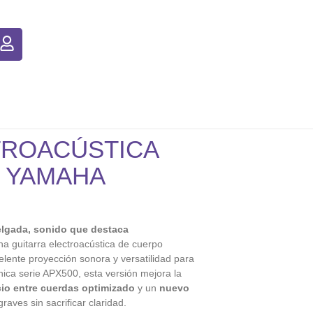
TROACÚSTICA
L YAMAHA
lgada, sonido que destaca
a guitarra electroacústica de cuerpo
ente proyección sonora y versatilidad para
ónica serie APX500, esta versión mejora la
io entre cuerdas optimizado
y un
nuevo
raves sin sacrificar claridad.