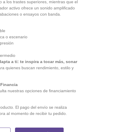
a los trastes superiores, mientras que el
cador activo ofrece un sonido amplificado
grabaciones o ensayos con banda.
ble
ca o escenario
presión
ntermedio
pta a ti: te inspira a tocar más, sonar
ra quienes buscan rendimiento, estilo y
 Financia
lta nuestras opciones de financiamiento
roducto. El pago del envío se realiza
ora al momento de recibir tu pedido.