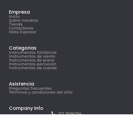
Empresa
Inicio
Sobre nosotros
Tienda
Contáctanos
Moto Explorer
Categorias
Instrumentos folclóricos
Instrumentos de viento
Instrumentos de piano
Instrumentos percusión
Instrumentos de cuerda
Asistencia
Preguntas frecuentes
Términos y condiciones del sitio
Company Info
317 3696284
info@musicexplorer.com