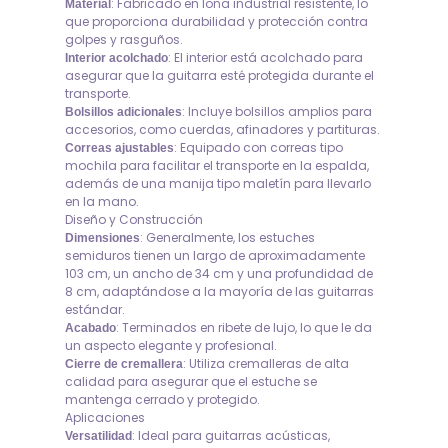
: Fabricado en lona industrial resistente, lo
Material
que proporciona durabilidad y protección contra
golpes y rasguños.
: El interior está acolchado para
Interior acolchado
asegurar que la guitarra esté protegida durante el
transporte.
: Incluye bolsillos amplios para
Bolsillos adicionales
accesorios, como cuerdas, afinadores y partituras.
: Equipado con correas tipo
Correas ajustables
mochila para facilitar el transporte en la espalda,
además de una manija tipo maletín para llevarlo
en la mano.
Diseño y Construcción
: Generalmente, los estuches
Dimensiones
semiduros tienen un largo de aproximadamente
103 cm, un ancho de 34 cm y una profundidad de
8 cm, adaptándose a la mayoría de las guitarras
estándar.
: Terminados en ribete de lujo, lo que le da
Acabado
un aspecto elegante y profesional.
: Utiliza cremalleras de alta
Cierre de cremallera
calidad para asegurar que el estuche se
mantenga cerrado y protegido.
Aplicaciones
: Ideal para guitarras acústicas,
Versatilidad