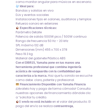
como monitor angular para músicos en escenario.
Ideal para:
Bandas y solistas en vivo
DJs y eventos sociales
Instalaciones fijas en salones, auditorios y templos
Refuerzo sonoro en exteriores
Especificaciones técnicas:
Parámetro Detalle
Potencia de salida 1000W pico / 500W continuo
Rango de frecuencia 50 Hz – 20 kHz
SPL máximo 132 dB
Dimensiones (mm) 455 x 700 x 378
Peso 19.3 kg
Material del gabinete Plástico ABS
Con el DBR15, Yamaha pone en tus manos una
herramienta profesional que combina ingeniería
acústica de vanguardia con la confiabilidad que
Haz que tu sonido se escuche
caracteriza a la marca.
como debe: claro, potente y profesional.
Financiamiento Disponible con Yamaha Financia
¡Llévatelo hoy y paga de forma cómoda! Consulta
nuestras opciones de financiamiento dándole clic
a “solicitar tu crédito.
El
en el valor del producto. El
envío no está incluido
pago del envío se realiza
,
contraentrega