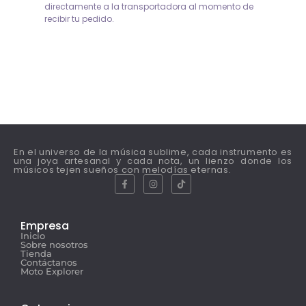
directamente a la transportadora al momento de
recibir tu pedido.
En el universo de la música sublime, cada instrumento es
una joya artesanal y cada nota, un lienzo donde los
músicos tejen sueños con melodías eternas.
Empresa
Inicio
Sobre nosotros
Tienda
Contáctanos
Moto Explorer