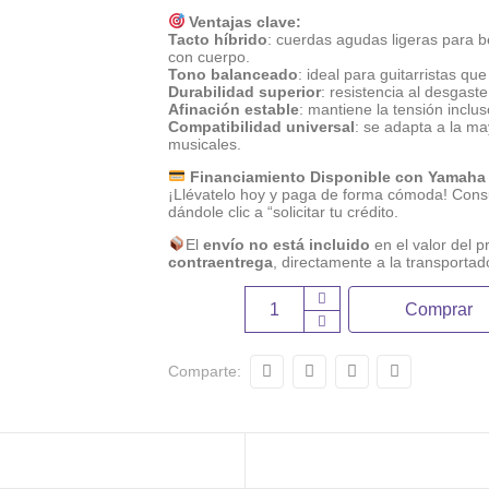
Ventajas clave:
Tacto híbrido
: cuerdas agudas ligeras para b
con cuerpo.
Tono balanceado
: ideal para guitarristas que
Durabilidad superior
: resistencia al desgast
Afinación estable
: mantiene la tensión inclu
Compatibilidad universal
: se adapta a la may
musicales.
Financiamiento Disponible con Yamaha
¡Llévatelo hoy y paga de forma cómoda! Consu
dándole clic a “solicitar tu crédito.
El
envío no está incluido
en el valor del p
contraentrega
, directamente a la transportad
Comprar
Comparte: