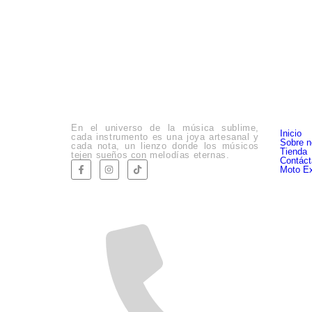
Empre
En el universo de la música sublime,
Inicio
cada instrumento es una joya artesanal y
Sobre n
cada nota, un lienzo donde los músicos
Tienda
tejen sueños con melodías eternas.
Contác
Moto Ex
Company Info