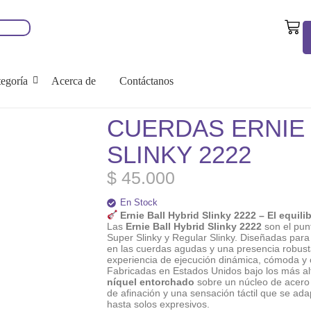
egoría
Acerca de
Contáctanos
CUERDAS ERNIE 
SLINKY 2222
$
45.000
En Stock
Ernie Ball Hybrid Slinky 2222 – El equili
Las
Ernie Ball Hybrid Slinky 2222
son el pun
Super Slinky y Regular Slinky. Diseñadas para
en las cuerdas agudas y una presencia robusta
experiencia de ejecución dinámica, cómoda y c
Fabricadas en Estados Unidos bajo los más al
níquel entorchado
sobre un núcleo de acero 
de afinación y una sensación táctil que se adap
hasta solos expresivos.