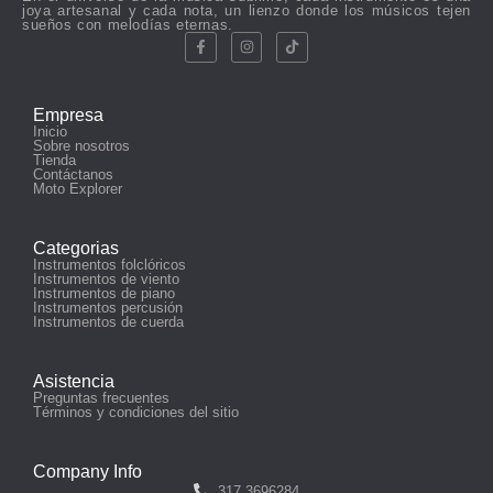
joya artesanal y cada nota, un lienzo donde los músicos tejen
sueños con melodías eternas.
Empresa
Inicio
Sobre nosotros
Tienda
Contáctanos
Moto Explorer
Categorias
Instrumentos folclóricos
Instrumentos de viento
Instrumentos de piano
Instrumentos percusión
Instrumentos de cuerda
Asistencia
Preguntas frecuentes
Términos y condiciones del sitio
Company Info
317 3696284