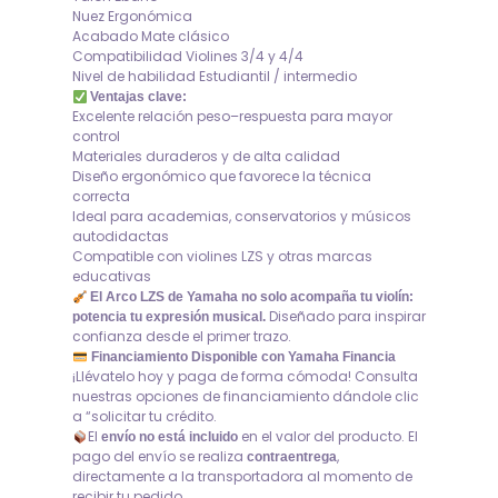
Nuez Ergonómica
Acabado Mate clásico
Compatibilidad Violines 3/4 y 4/4
Nivel de habilidad Estudiantil / intermedio
Ventajas clave:
Excelente relación peso–respuesta para mayor
control
Materiales duraderos y de alta calidad
Diseño ergonómico que favorece la técnica
correcta
Ideal para academias, conservatorios y músicos
autodidactas
Compatible con violines LZS y otras marcas
educativas
El Arco LZS de Yamaha no solo acompaña tu violín:
Diseñado para inspirar
potencia tu expresión musical.
confianza desde el primer trazo.
Financiamiento Disponible con Yamaha Financia
¡Llévatelo hoy y paga de forma cómoda! Consulta
nuestras opciones de financiamiento dándole clic
a “solicitar tu crédito.
El
en el valor del producto. El
envío no está incluido
pago del envío se realiza
,
contraentrega
directamente a la transportadora al momento de
recibir tu pedido.